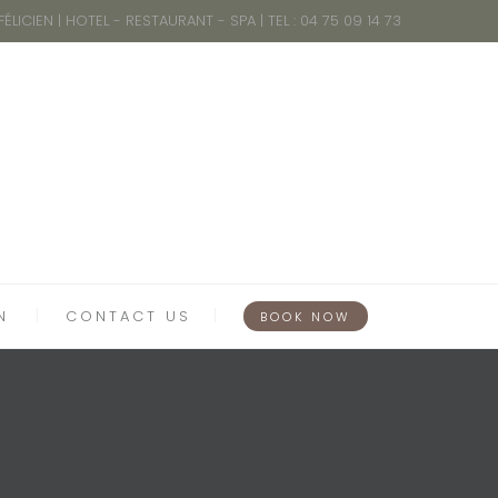
 FÉLICIEN | HOTEL - RESTAURANT - SPA | TEL : 04 75 09 14 73
N
CONTACT US
BOOK NOW