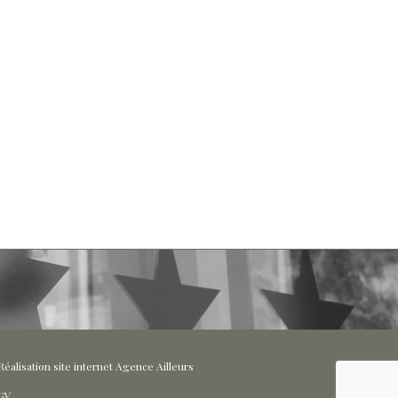
éalisation site internet Agence Ailleurs
GV