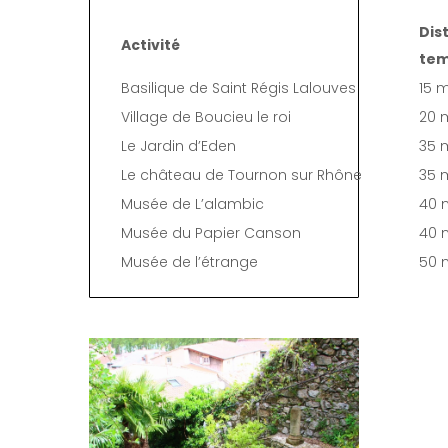
Dis
Activité
tem
Basilique de Saint Régis Lalouves
15 
Village de Boucieu le roi
20 
Le Jardin d’Eden
35 
Le château de Tournon sur Rhône
35 
Musée de L’alambic
40 
Musée du Papier Canson
40 
Musée de l’étrange
50 