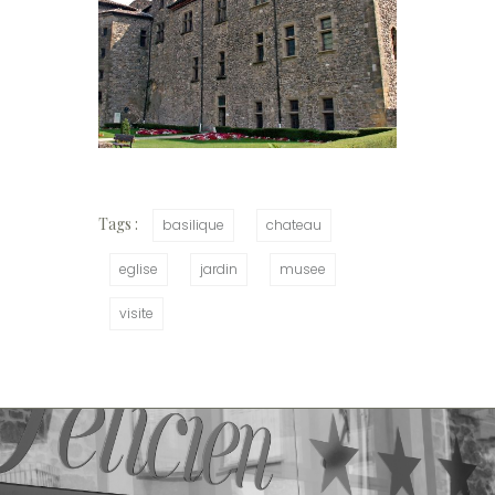
Tags :
basilique
chateau
eglise
jardin
musee
visite