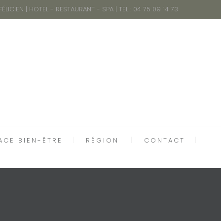
 FÉLICIEN | HOTEL - RESTAURANT - SPA | TEL : 04 75 09 14 73
ACE BIEN-ÊTRE
RÉGION
CONTACT