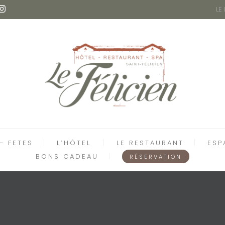
LE
– FETES
L’HÔTEL
LE RESTAURANT
ESP
BONS CADEAU
RÉSERVATION