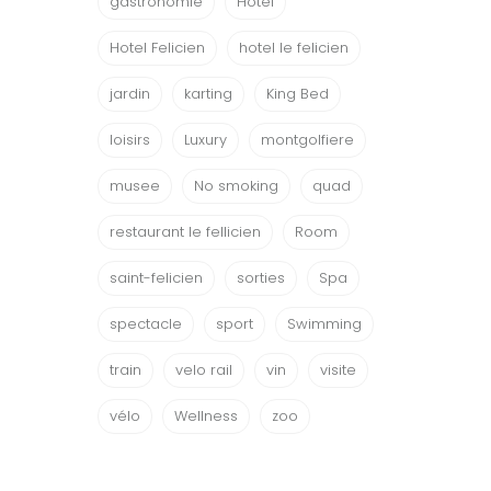
gastronomie
Hotel
Hotel Felicien
hotel le felicien
jardin
karting
King Bed
loisirs
Luxury
montgolfiere
musee
No smoking
quad
restaurant le fellicien
Room
saint-felicien
sorties
Spa
spectacle
sport
Swimming
train
velo rail
vin
visite
vélo
Wellness
zoo